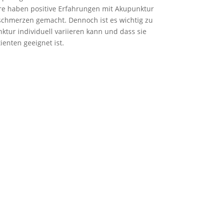
re haben positive Erfahrungen mit Akupunktur
chmerzen gemacht. Dennoch ist es wichtig zu
tur individuell variieren kann und dass sie
ienten geeignet ist.
e durch Augenschein
e durch Hörren und sehen
ng des Patientenbesitzers
uchungsgang
estellung