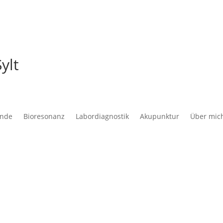
ylt
unde
Bioresonanz
Labordiagnostik
Akupunktur
Über mic