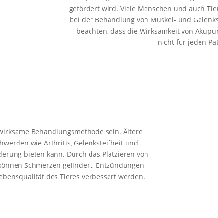
gefördert wird. Viele Menschen und auch Tie
bei der Behandlung von Muskel- und Gelenks
beachten, dass die Wirksamkeit von Akupunk
nicht für jeden Pat
e wirksame Behandlungsmethode sein. Ältere
chwerden wie Arthritis, Gelenksteifheit und
derung bieten kann. Durch das Platzieren von
– Diagnos
können Schmerzen gelindert, Entzündungen
– Diagnos
Lebensqualität des Tieres verbessert werden.
– Befragu
– Unters
– Diagnos